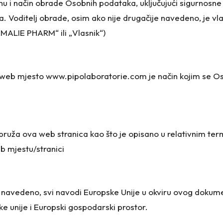
u i način obrade Osobnih podataka, uključujući sigurnosne
. Voditelj obrade, osim ako nije drugačije navedeno, je vla
„MALIE PHARM“ ili „Vlasnik“)
web mjesto www.pipolaboratorie.com je način kojim se Oso
oju pruža ova web stranica kao što je opisano u relativnim te
b mjestu/stranici
 navedeno, svi navodi Europske Unije u okviru ovog dokume
ke unije i Europski gospodarski prostor.