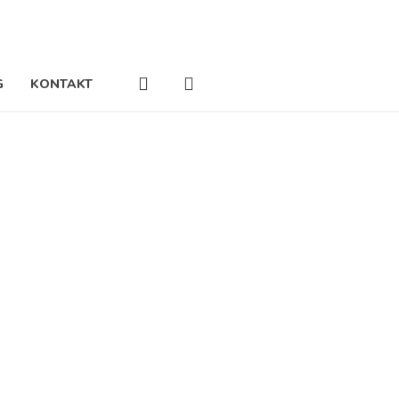
account
G
KONTAKT