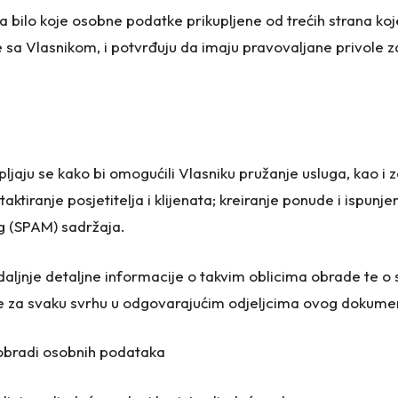
a bilo koje osobne podatke prikupljene od trećih strana koj
ene sa Vlasnikom, i potvrđuju da imaju pravovaljane privole
pljaju se kako bi omogućili Vlasniku pružanje usluga, kao i 
ontaktiranje posjetitelja i klijenata; kreiranje ponude i ispun
og (SPAM) sadržaja.
daljnje detaljne informacije o takvim oblicima obrade te o
te za svaku svrhu u odgovarajućim odjeljcima ovog dokume
 obradi osobnih podataka