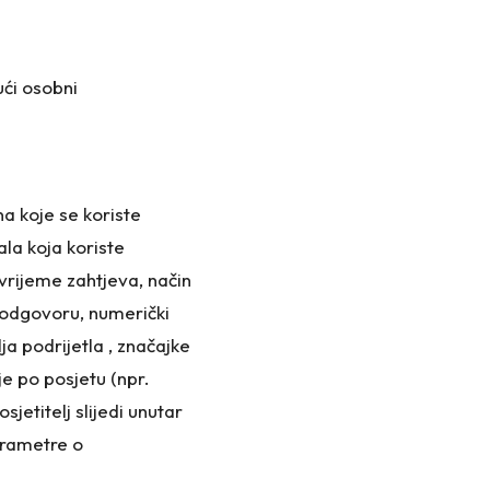
ući osobni
na koje se koriste
la koja koriste
 vrijeme zahtjeva, način
u odgovoru, numerički
ja podrijetla , značajke
je po posjetu (npr.
jetitelj slijedi unutar
arametre o