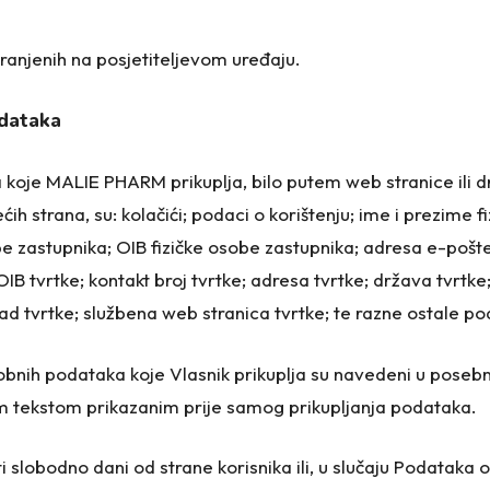
anjenih na posjetiteljevom uređaju.
odataka
koje MALIE PHARM prikuplja, bilo putem web stranice ili dr
ćih strana, su: kolačići; podaci o korištenju; ime i prezime 
obe zastupnika; OIB fizičke osobe zastupnika; adresa e-pošt
OIB tvrtke; kontakt broj tvrtke; adresa tvrtke; država tvrtke
rad tvrtke; službena web stranica tvrtke; te razne ostale po
osobnih podataka koje Vlasnik prikuplja su navedeni u poseb
čnim tekstom prikazanim prije samog prikupljanja podataka.
slobodno dani od strane korisnika ili, u slučaju Podataka o 