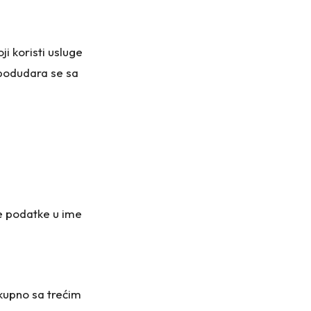
ji koristi usluge
, podudara se sa
ne podatke u ime
 skupno sa trećim