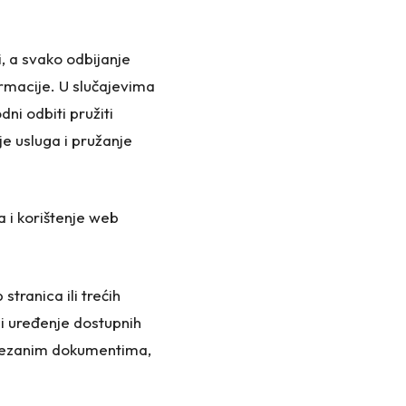
, a svako odbijanje
rmacije. U slučajevima
ni odbiti pružiti
je usluga i pružanje
a i korištenje web
stranica ili trećih
 i uređenje dostupnih
ovezanim dokumentima,