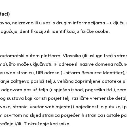
daci)
avno, neizravno ili u vezi s drugim informacijama – uključuj
ogućuju identifikaciju ili identifikaciju fizičke osobe.
automatski putem platformi Vlasnika (ili usluge trećih stra
), što može uključivati: IP adrese ili nazive domena računa
e ovu web stranicu, URI adrese (Uniform Resource Identifier),
lanje zahtjeva poslužitelju, veličina zaprimljene datoteke 
 odgovora poslužitelja (uspješan ishod, pogreška itd.), zeml
og sustava koji koristi posjetitelj, različite vremenske detal
koj stranici unutar web mjesta) i pojedinosti o putu koji pos
 osvrtom na slijed stranica posjećenih stranica i ostale p
đaja i/ili IT okruženje korisnika.