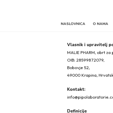
Skip
to
main
NASLOVNICA
O NAMA
content
Vlasnik i upravitelj 
MALIE PHARM, obrt za pr
OIB: 28599872079,
Bobovje 52,
49000 Krapina, Hrvats
Kontakt:
info@pipolaboratorie.
Definicije