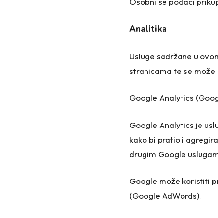
Osobni se podaci prikupl
Analitika
Usluge sadržane u ovom
stranicama te se može k
Google Analytics (Googl
Google Analytics je usl
kako bi pratio i agregir
drugim Google usluga
Google može koristiti p
(Google AdWords).