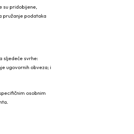
e su pridobijene,
 za pružanje podataka
za sljedeće svrhe:
jenje ugovornih obveza; i
 specifičnim osobnim
nta.