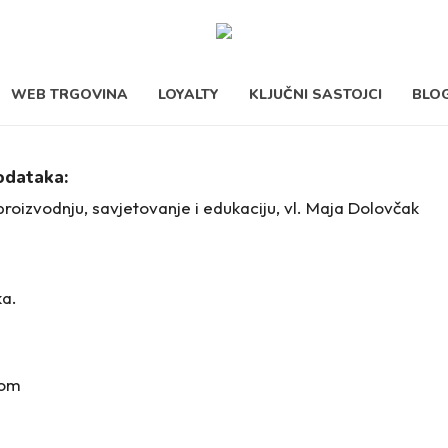
Close
Cart
Cart
WEB TRGOVINA
LOYALTY
KLJUČNI SASTOJCI
BLO
podataka:
oizvodnju, savjetovanje i edukaciju, vl. Maja Dolovčak
ka.
com