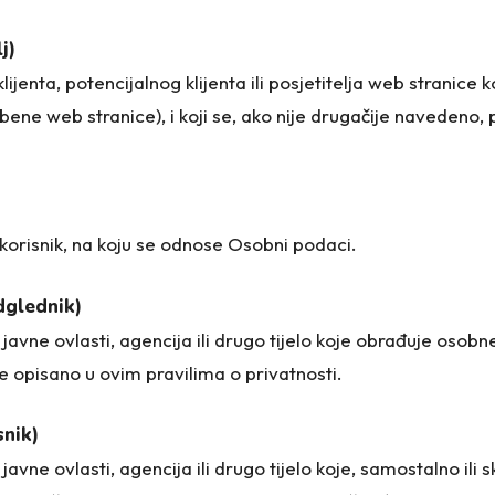
j)
jenta, potencijalnog klijenta ili posjetitelja web stranice ko
užbene web stranice), i koji se, ako nije drugačije navedeno
korisnik, na koju se odnose Osobni podaci.
dglednik)
, javne ovlasti, agencija ili drugo tijelo koje obrađuje osob
e opisano u ovim pravilima o privatnosti.
nik)
 javne ovlasti, agencija ili drugo tijelo koje, samostalno ili