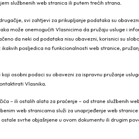
m službnenih web stranica ili putem trećih strana.
rugačije, svi zahtjevi za prikupljanje podataka su obavezni
taka može onemogućiti Vlasnicima da pružaju usluge i info
čeno da neki od podataka nisu obavezni, korisnici su slobod
 ikakvih posljedica na funkcionalnosti web stranice, pružan
rni koji osobni podaci su obavezni za ispravnu pružanje uslug
ontaktirati Vlasnika.
čića – ili ostalih alata za praćenje – od strane službenih web 
užbenim web stranicama služi za unaprjeđenje web stranice
oje ostale svrhe objašnjene u ovom dokumentu ili drugim p