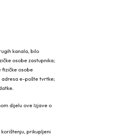
ugih kanala, bilo
fizičke osobe zastupnika;
e fizičke osobe
; adresa e-pošte tvrtke;
datke.
nom dijelu ove Izjave o
korištenju, prikupljeni