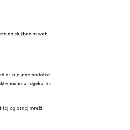
meta na službenim web
sti prikupljene podatke
ivnostima i dijelio ih s
itoj oglasnoj mreži