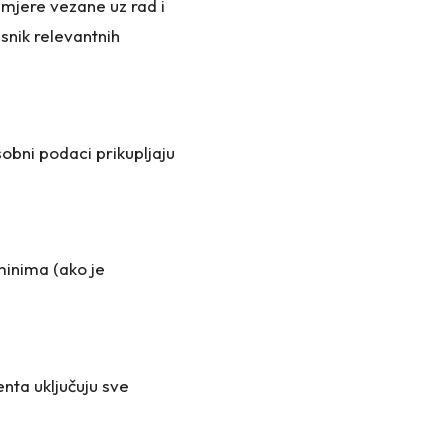
 mjere vezane uz rad i
snik relevantnih
bni podaci prikupljaju
rminima (ako je
nta uključuju sve