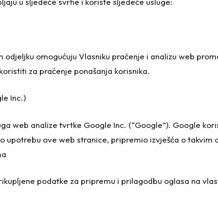
jaju u sljedeće svrhe i koriste sljedeće usluge:
 odjeljku omogućuju Vlasniku praćenje i analizu web pro
oristiti za praćenje ponašanja korisnika.
e Inc.)
uga web analize tvrtke Google Inc. (“Google”). Google kori
ao upotrebu ove web stranice, pripremio izvješća o takvim akt
ma
rikupljene podatke za pripremu i prilagodbu oglasa na vlast