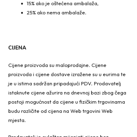
15% ako je oštećena ambalaža,
25% ako nema ambalaže.
CIJENA
Cijene proizvoda su maloprodajne. Cijene
proizvoda i cijene dostave izražene su u eurima te
je u istima sadržan pripadajući PDV. Prodavatelj
istaknute cijene ažurira na dnevnoj bazi zbog čega
postoji mogućnost da cijene u fizičkim trgovinama
budu različite od cijena na Web trgovini Web
mjesta.
Prodavatelj je ovlašten mijenjati cijene bez