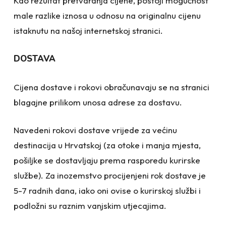
Kao rezultat pretvaranja cijene, postoji mogućnost
male razlike iznosa u odnosu na originalnu cijenu
istaknutu na našoj internetskoj stranici.
DOSTAVA
Cijena dostave i rokovi obračunavaju se na stranici
blagajne prilikom unosa adrese za dostavu.
Navedeni rokovi dostave vrijede za većinu
destinacija u Hrvatskoj (za otoke i manja mjesta,
pošiljke se dostavljaju prema rasporedu kurirske
službe). Za inozemstvo procijenjeni rok dostave je
5-7 radnih dana, iako oni ovise o kurirskoj službi i
podložni su raznim vanjskim utjecajima.