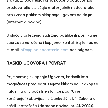
stavak 2. obavještavamo kupce o odgovornosti
prodavatelja u slučaju materijalnih nedostataka
proizvoda prilikom sklapanja ugovora na daljinu
(internet kupovina).
U slučaju oštećenja sadržaja pošiljke ili pošiljka ne
sadržava naručeno i kupljeno, kontaktirajte nas na
e-mail
info@pipolaboratorie.com
bez odgode.
RASKID UGOVORA I POVRAT
Prije samog sklapanja Ugovora, korisnik ima
mogućnost pregledati Uvjete klikom na link koji se
nalazi na dnu početne stanice pod “Uvjeti
korištenja” (obavijest iz članka 57. st. 1. Zakona o
zaštiti potrošača (Narodne novine, br. 41/2014)).