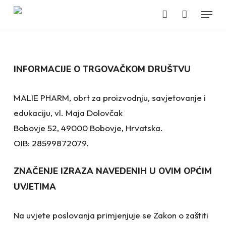
Close
Skip
Cart
Menu
Cart
to
account
main
content
INFORMACIJE O TRGOVAČKOM DRUŠTVU
MALIE PHARM, obrt za proizvodnju, savjetovanje i
edukaciju, vl. Maja Dolovčak
Bobovje 52, 49000 Bobovje, Hrvatska.
OIB: 28599872079.
ZNAČENJE IZRAZA NAVEDENIH U OVIM OPĆIM
UVJETIMA
Na uvjete poslovanja primjenjuje se Zakon o zaštiti