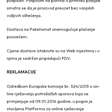
potpisati. Potpisom na potvrdi o primitku pošiljke
smatra se da je proizvod preuzet bez vanjskih
vidljivih oštećenja.
Dostava na Paketomat onemogućuje plaćanje
pouzećem.
Cijene dostave istaknute su na Web mjestima i u
njima je sadržan pripadajući PDV.
REKLAMACIJE
Odredbom Europske komisije br. 524/2013 o on-
line rješavanju potrošačkih sporova koja se
primjenjuje od 09.01.2016 godine, u pogon je
stavljena Platforma za online rješavanje