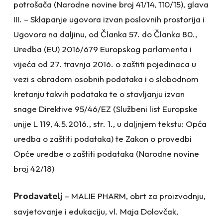
potrošača (Narodne novine broj 41/14, 110/15), glava
III. – Sklapanje ugovora izvan poslovnih prostorija i
Ugovora na daljinu, od Članka 57. do Članka 80.,
Uredba (EU) 2016/679 Europskog parlamenta i
vijeća od 27. travnja 2016. o zaštiti pojedinaca u
vezi s obradom osobnih podataka i o slobodnom
kretanju takvih podataka te o stavljanju izvan
snage Direktive 95/46/EZ (Službeni list Europske
unije L 119, 4.5.2016., str. 1., u daljnjem tekstu: Opća
uredba o zaštiti podataka) te Zakon o provedbi
Opće uredbe o zaštiti podataka (Narodne novine
broj 42/18)
Prodavatelj
– MALIE PHARM, obrt za proizvodnju,
savjetovanje i edukaciju, vl. Maja Dolovčak,