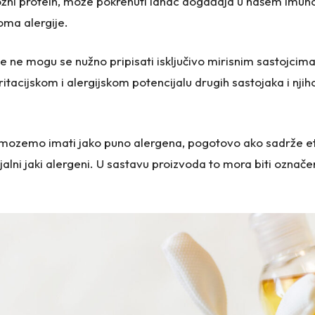
ožni protein, može pokrenuti lanac događaja u našem imun
oma alergije.
e ne mogu se nužno pripisati isključivo mirisnim sastojcima
iritacijskom i alergijskom potencijalu drugih sastojaka i nj
i mozemo imati jako puno alergena, pogotovo ako sadrže ete
alni jaki alergeni. U sastavu proizvoda to mora biti označeno