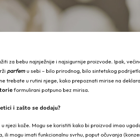
prvu
zi
ražiti za bebu najnježnije i najsigurnije proizvode. Ipak, većin
rži
parfem
u sebi – bilo prirodnog, bilo sintetskog podrijet
e trebate u rutini njege, kako prepoznati mirise na deklaraci
torie
formulirani potpuno bez mirisa.
etici i zašto se dodaju?
 u njezi kože. Mogu se koristiti kako bi proizvod imao ugodan
, ili mogu imati funkcionalnu svrhu, poput očuvanja (konze