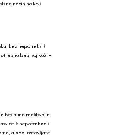
ati na način na koji
jaka, bez nepotrebnih
potrebno bebinoj koži –
že biti puno reaktivnija
kav rizik nepotreban i
ma, a bebi ostavljate