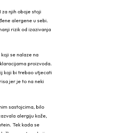
 za njih oboje stoji
eđene alergene u sebi.
anji rizik od izazivanja
koji se nalaze na
eklaracijama proizvoda.
 koji bi trebao utjecati
sa jer je to na neki
snim sastojcima, bilo
zazvala alergiju kože,
otein. Tek kada se