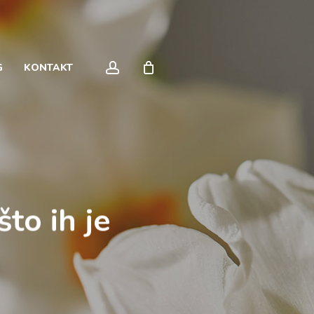
Close
Cart
account
G
KONTAKT
što ih je