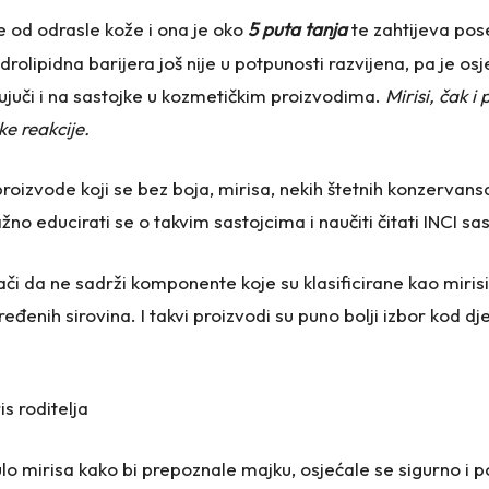
e od odrasle kože i ona je oko
5 puta tanja
te zahtijeva pos
rolipidna barijera još nije u potpunosti razvijena, pa je osjetl
čujuči i na sastojke u kozmetičkim proizvodima.
Mirisi, čak i
ske reakcije.
oizvode koji se bez boja, mirisa, nekih štetnih konzervansa
ažno educirati se o takvim sastojcima i naučiti čitati INCI s
či da ne sadrži komponente koje su klasificirane kao mirisi
eđenih sirovina. I takvi proizvodi su puno bolji izbor kod dj
s roditelja
lo mirisa kako bi prepoznale majku, osjećale se sigurno i 