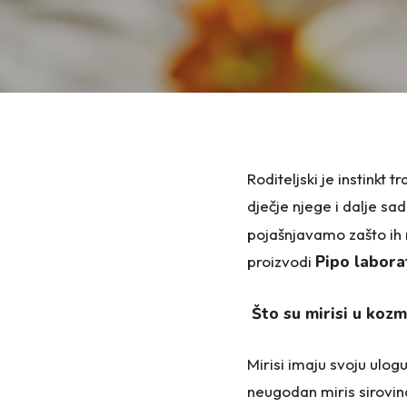
Prijavi se na naš newsletter i ostvari
10% popusta
na 
narudžbu. A par dana nakon toga šaljem ti i savjete u ve
njege dječje kože. Hvala ti na povjerenju!
Ime
Email
adresa
Roditeljski je instinkt t
dječje njege i dalje sad
Pročitao/la sam i prihvaćam obradu osobnih podataka.
pojašnjavamo zašto ih n
Pročitaj više
proizvodi
Pipo labora
Pridruži se
Što su mirisi u kozm
Mirisi imaju svoju ulogu
neugodan miris sirovina