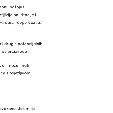
ebnu pažnju i
jivija na iritacije i
 prirodni, mogu izazvati
 i drugih potencijalnih
astav proizvoda
, ali može imati
ece s osjetljivom
povezano. Jak miris