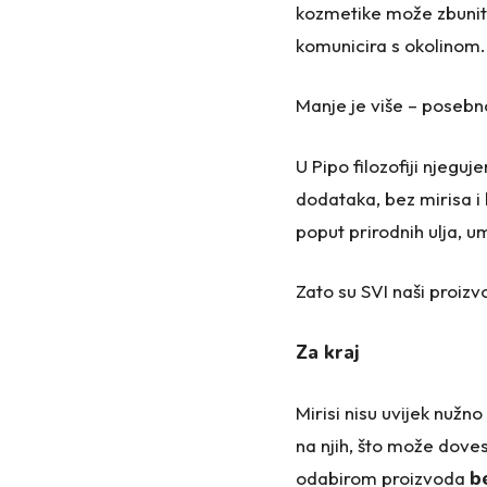
kozmetike može zbuniti il
komunicira s okolinom.
Manje je više – posebn
U Pipo filozofiji njegu
dodataka, bez mirisa i 
poput prirodnih ulja, umi
Zato su SVI naši proizv
Za kraj
Mirisi nisu uvijek nužno
na njih, što može doves
odabirom proizvoda
b