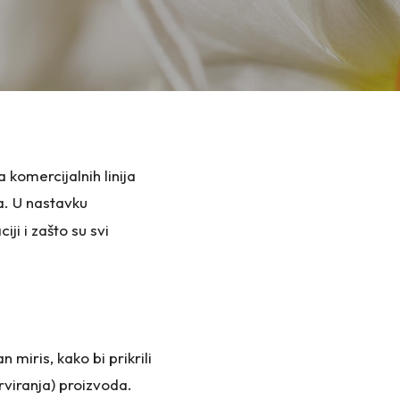
a komercijalnih linija
la. U nastavku
ji i zašto su svi
 miris, kako bi prikrili
rviranja) proizvoda.