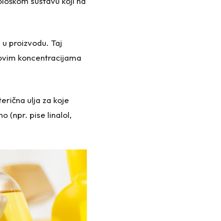
ološkom sustavu koji na
 u proizvodu. Taj
ihovim koncentracijama
rična ulja za koje
 (npr. pise linalol,