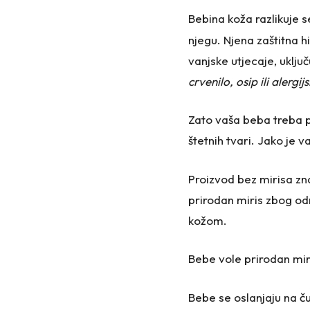
Bebina koža razlikuje s
njegu. Njena zaštitna hid
vanjske utjecaje, uklju
crvenilo, osip ili alergij
Zato vaša beba treba pr
štetnih tvari. Jako je v
Proizvod bez mirisa zna
prirodan miris zbog odr
kožom.
Bebe vole prirodan miri
Bebe se oslanjaju na ču