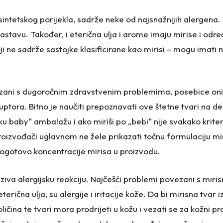
 sintetskog porijekla, sadrže neke od najsnažnijih alergena. I
astavu. Također, i eterična ulja i arome imaju mirise i odr
i ne sadrže sastojke klasificirane kao mirisi – mogu imati m
vezani s dugoročnim zdravstvenim problemima, posebice oni 
uptora. Bitno je naučiti prepoznavati ove štetne tvari na d
u baby“ ambalažu i ako miriši po „bebi“ nije svakako kriterij
oizvođači uglavnom ne žele prikazati točnu formulaciju miri
pogotovo koncentracije mirisa u proizvodu.
aziva alergijsku reakciju. Najčešći problemi povezani s miri
rična ulja, su alergije i iritacije kože. Da bi mirisna tvar i
čina te tvari mora prodrijeti u kožu i vezati se za kožni pr