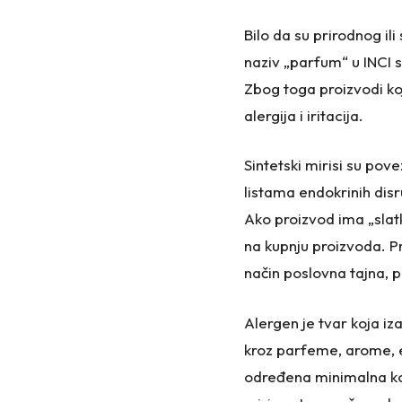
Bilo da su prirodnog ili
naziv „parfum“ u INCI s
Zbog toga proizvodi koj
alergija i iritacija.
Sintetski mirisi su po
listama endokrinih disr
Ako proizvod ima „slatk
na kupnju proizvoda. Pr
način poslovna tajna, 
Alergen je tvar koja iz
kroz parfeme, arome, ete
određena minimalna koli