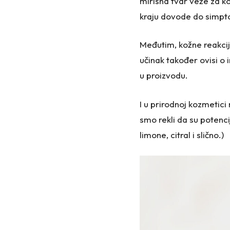
mirisna tvar veže za k
kraju dovode do simpt
Međutim, kožne reakcij
učinak također ovisi o 
u proizvodu.
I u prirodnoj kozmetic
smo rekli da su potencij
limone, citral i slično.)