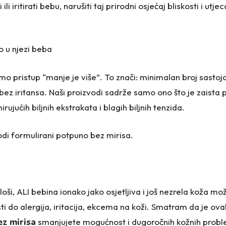
i iritirati bebu, narušiti taj prirodni osjećaj bliskosti i utjec
o u njezi beba
jemo pristup “manje je više”. To znači: minimalan broj sasto
bez iritansa. Naši proizvodi sadrže samo ono što je zaista 
rujućih biljnih ekstrakata i blagih biljnih tenzida.
odi formulirani potpuno bez mirisa.
 loši, ALI bebina ionako jako osjetljiva i još nezrela koža mo
ti do alergija, iritacija, ekcema na koži. Smatram da je ova
ez mirisa
smanjujete mogućnost i dugoročnih kožnih proble