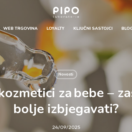
Cart
×
WEB TRGOVINA
LOYALTY
KLJUČNI SASTOJCI
BLO
Novosti
 kozmetici za bebe – za
bolje izbjegavati?
24/09/2025